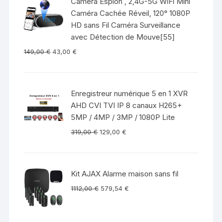
Camera Espion , 2,4G-5G WiFi Mini
Caméra Cachée Réveil, 120° 1080P
HD sans Fil Caméra Surveillance
avec Détection de Mouve[55]
149,00
€
43,00
€
Enregistreur numérique 5 en 1 XVR
AHD CVI TVI IP 8 canaux H265+
5MP / 4MP / 3MP / 1080P Lite
319,00
€
129,00
€
Kit AJAX Alarme maison sans fil
1112,00
€
579,54
€