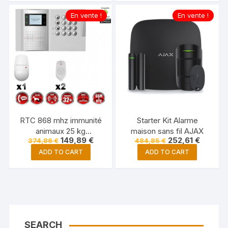
En vente !
En vente !
RTC 868 mhz immunité
Starter Kit Alarme
animaux 25 kg
maison sans fil AJAX
149,89
€
252,61
€
374,86
€
484,85
€
MFprotect + Système
d’alarme PRO sans fil
ADD TO CART
ADD TO CART
GSM
SEARCH