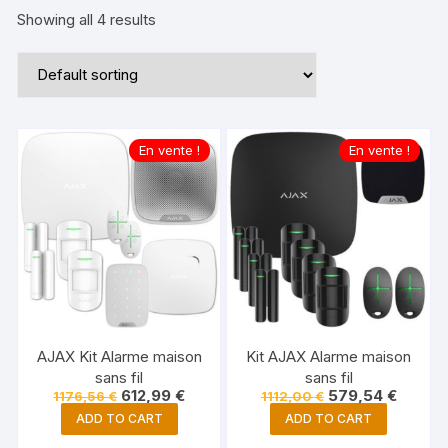
Showing all 4 results
En vente !
En vente !
AJAX Kit Alarme maison
Kit AJAX Alarme maison
sans fil
sans fil
612,99
€
579,54
€
1176,56
€
1112,00
€
ADD TO CART
ADD TO CART