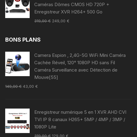
Caméras Dômes CMOS HD 720P +
Enregistreur XVR H264+ 500 Go
319,00
€
249,00
€
BONS PLANS
Camera Espion , 2,4G-5G WiFi Mini Caméra
Cachée Réveil, 120° 1080P HD sans Fil
Caméra Surveillance avec Détection de
Mouve[55]
149,00
€
43,00
€
Enregistreur numérique 5 en 1 XVR AHD CVI
TVI IP 8 canaux H265+ 5MP / 4MP / 3MP /
1080P Lite
319,00
€
129,00
€