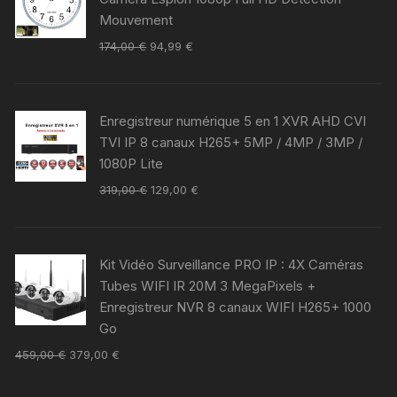
Mouvement
174,00
€
94,99
€
Enregistreur numérique 5 en 1 XVR AHD CVI
TVI IP 8 canaux H265+ 5MP / 4MP / 3MP /
1080P Lite
319,00
€
129,00
€
Kit Vidéo Surveillance PRO IP : 4X Caméras
Tubes WIFI IR 20M 3 MegaPixels +
Enregistreur NVR 8 canaux WIFI H265+ 1000
Go
459,00
€
379,00
€