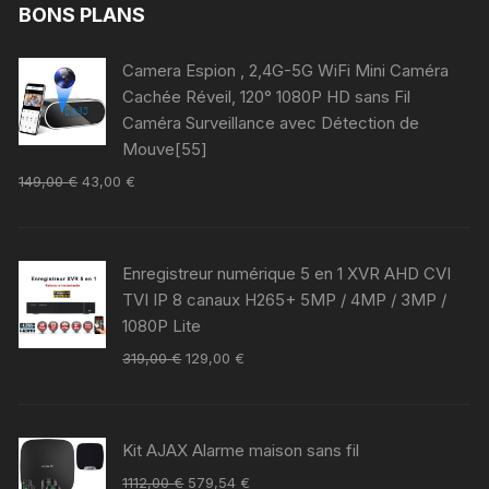
BONS PLANS
Camera Espion , 2,4G-5G WiFi Mini Caméra
Cachée Réveil, 120° 1080P HD sans Fil
Caméra Surveillance avec Détection de
Mouve[55]
149,00
€
43,00
€
Enregistreur numérique 5 en 1 XVR AHD CVI
TVI IP 8 canaux H265+ 5MP / 4MP / 3MP /
1080P Lite
319,00
€
129,00
€
Kit AJAX Alarme maison sans fil
1112,00
€
579,54
€