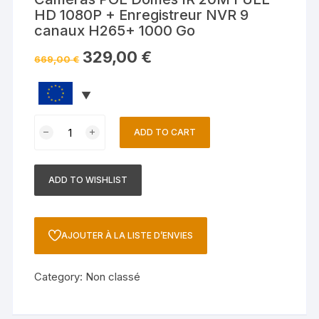
HD 1080P + Enregistreur NVR 9
canaux H265+ 1000 Go
329,00
€
669,00
€
ADD TO CART
A
l
t
ADD TO WISHLIST
e
r
n
AJOUTER À LA LISTE D’ENVIES
a
t
Category:
Non classé
i
v
e