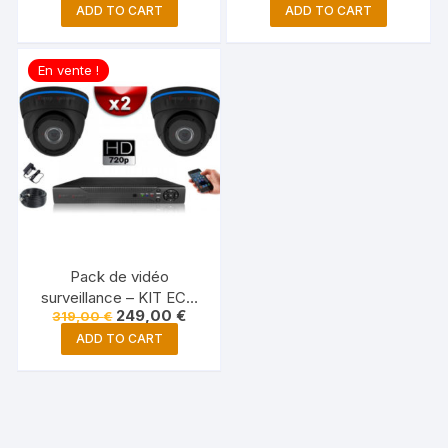
IR 20M 4 MP +
30M Full HD 1080P +
ADD TO CART
ADD TO CART
Enregistreur NVR 8
Enregistreur NVR 4
canaux H265+ 1000 Go
canaux WIFI 1000 Go
En vente !
Pack de vidéo
surveillance – KIT ECO
249,00
€
319,00
€
AHD : 2 Caméras Dômes
CMOS HD 720P +
ADD TO CART
Enregistreur XVR H264+
500 Go