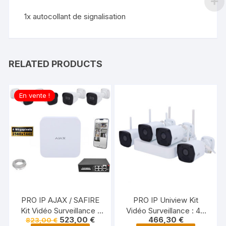
1x autocollant de signalisation
RELATED PRODUCTS
En vente !
PRO IP AJAX / SAFIRE
PRO IP Uniview Kit
Kit Vidéo Surveillance :
Vidéo Surveillance : 4X
523,00
€
466,30
€
823,00
€
4x Caméras POE Tubes
Caméras Tubes WIFI IR