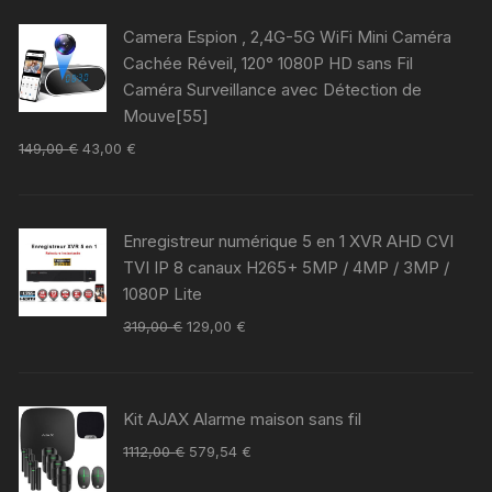
Camera Espion , 2,4G-5G WiFi Mini Caméra
Cachée Réveil, 120° 1080P HD sans Fil
Caméra Surveillance avec Détection de
Mouve[55]
149,00
€
43,00
€
Enregistreur numérique 5 en 1 XVR AHD CVI
TVI IP 8 canaux H265+ 5MP / 4MP / 3MP /
1080P Lite
319,00
€
129,00
€
Kit AJAX Alarme maison sans fil
1112,00
€
579,54
€