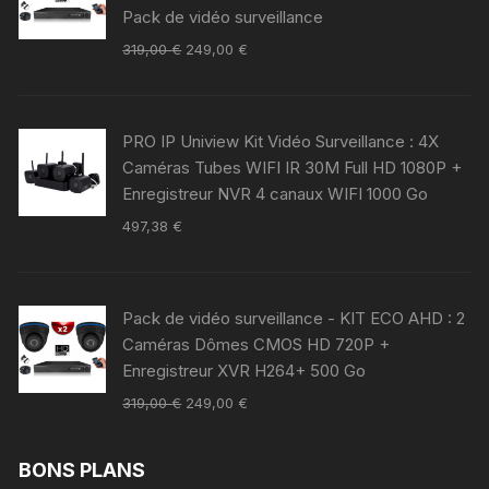
Pack de vidéo surveillance
319,00
€
249,00
€
PRO IP Uniview Kit Vidéo Surveillance : 4X
Caméras Tubes WIFI IR 30M Full HD 1080P +
Enregistreur NVR 4 canaux WIFI 1000 Go
497,38
€
Pack de vidéo surveillance - KIT ECO AHD : 2
Caméras Dômes CMOS HD 720P +
Enregistreur XVR H264+ 500 Go
319,00
€
249,00
€
BONS PLANS