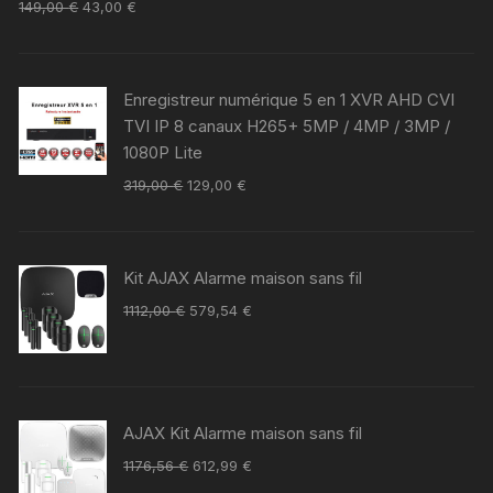
149,00
€
43,00
€
Enregistreur numérique 5 en 1 XVR AHD CVI
TVI IP 8 canaux H265+ 5MP / 4MP / 3MP /
1080P Lite
319,00
€
129,00
€
Kit AJAX Alarme maison sans fil
1112,00
€
579,54
€
AJAX Kit Alarme maison sans fil
1176,56
€
612,99
€