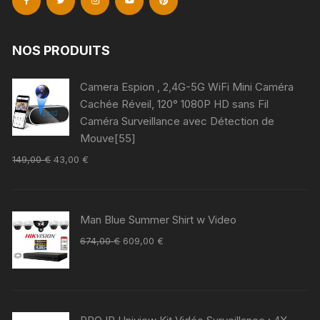
NOS PRODUITS
Camera Espion , 2,4G-5G WiFi Mini Caméra
Cachée Réveil, 120° 1080P HD sans Fil
Caméra Surveillance avec Détection de
Mouve[55]
149,00
€
43,00
€
Man Blue Summer Shirt w Video
674,00
€
609,00
€