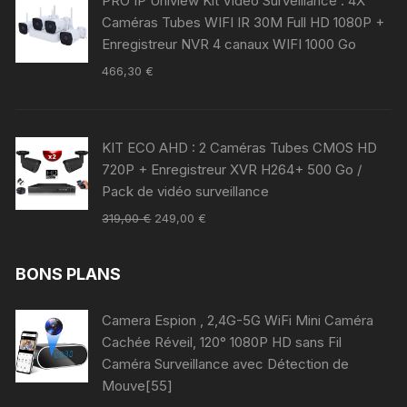
PRO IP Uniview Kit Vidéo Surveillance : 4X
Caméras Tubes WIFI IR 30M Full HD 1080P +
Enregistreur NVR 4 canaux WIFI 1000 Go
466,30
€
KIT ECO AHD : 2 Caméras Tubes CMOS HD
720P + Enregistreur XVR H264+ 500 Go /
Pack de vidéo surveillance
319,00
€
249,00
€
BONS PLANS
Camera Espion , 2,4G-5G WiFi Mini Caméra
Cachée Réveil, 120° 1080P HD sans Fil
Caméra Surveillance avec Détection de
Mouve[55]