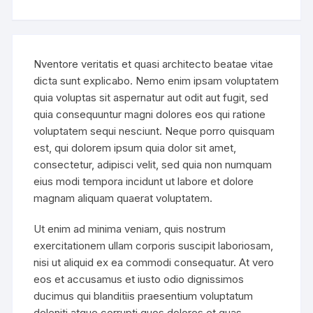
Nventore veritatis et quasi architecto beatae vitae
dicta sunt explicabo. Nemo enim ipsam voluptatem
quia voluptas sit aspernatur aut odit aut fugit, sed
quia consequuntur magni dolores eos qui ratione
voluptatem sequi nesciunt. Neque porro quisquam
est, qui dolorem ipsum quia dolor sit amet,
consectetur, adipisci velit, sed quia non numquam
eius modi tempora incidunt ut labore et dolore
magnam aliquam quaerat voluptatem.
Ut enim ad minima veniam, quis nostrum
exercitationem ullam corporis suscipit laboriosam,
nisi ut aliquid ex ea commodi consequatur. At vero
eos et accusamus et iusto odio dignissimos
ducimus qui blanditiis praesentium voluptatum
deleniti atque corrupti quos dolores et quas